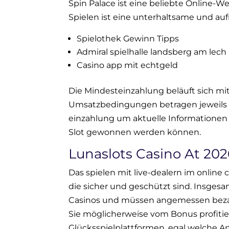
Spin Palace ist eine beliebte Online-We
Spielen ist eine unterhaltsame und aufr
Spielothek Gewinn Tipps
Admiral spielhalle landsberg am lech
Casino app mit echtgeld
Die Mindesteinzahlung beläuft sich mit
Umsatzbedingungen betragen jeweils 40
einzahlung um aktuelle Informationen 
Slot gewonnen werden können.
Lunaslots Casino At 20
Das spielen mit live-dealern im online
die sicher und geschützt sind. Insgesa
Casinos und müssen angemessen bezahl
Sie möglicherweise vom Bonus profitie
Glücksspielplattformen, egal welche Ar