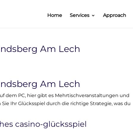
Home
Services
Approach
Landsberg Am Lech
Landsberg Am Lech
auf dem PC, hier gibt es Mehrtischveranstaltungen und
Sie Ihr Glücksspiel durch die richtige Strategie, was du
ches casino-glücksspiel