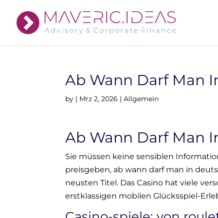
Ab Wann Darf Man In
by
|
Mrz 2, 2026
| Allgemein
Ab Wann Darf Man In
Sie müssen keine sensiblen Informat
preisgeben, ab wann darf man in deutsc
neusten Titel. Das Casino hat viele v
erstklassigen mobilen Glücksspiel-Erleb
Casino-spiele: von roulet