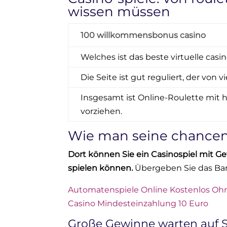
wissen müssen
100 willkommensbonus casino
Welches ist das beste virtuelle casi
Die Seite ist gut reguliert, der von 
Insgesamt ist Online-Roulette mit 
vorziehen.
Wie man seine chancen 
Dort können Sie ein Casinospiel mit G
spielen können.
Übergeben Sie das Barg
Automatenspiele Online Kostenlos O
Casino Mindesteinzahlung 10 Euro
Große Gewinne warten auf S