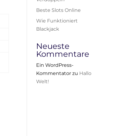
Beste Slots Online
Wie Funktioniert
Blackjack
Neueste
Kommentare
s
Ein WordPress-
Kommentator
zu
Hallo
Welt!