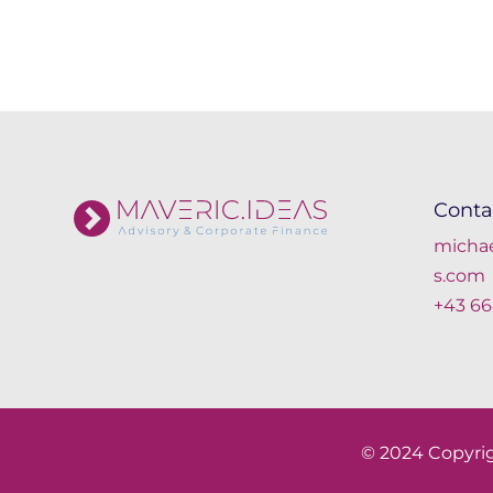
Conta
michae
s.com
+43 66
© 2024
Copyrig