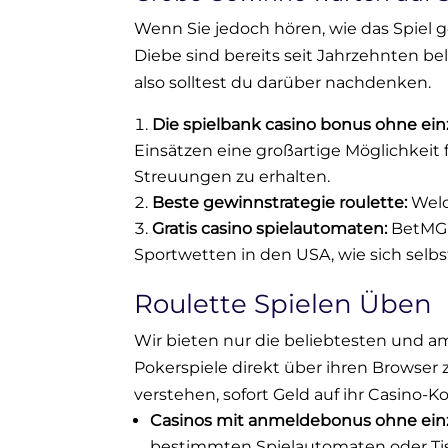
Wenn Sie jedoch hören, wie das Spiel ge
Diebe sind bereits seit Jahrzehnten be
also solltest du darüber nachdenken.
Die spielbank casino bonus ohne ein
Einsätzen eine großartige Möglichkeit f
Streuungen zu erhalten.
Beste gewinnstrategie roulette:
Welc
Gratis casino spielautomaten:
BetMGM 
Sportwetten in den USA, wie sich selbs
Roulette Spielen Üben
Wir bieten nur die beliebtesten und a
Pokerspiele direkt über ihren Browser 
verstehen, sofort Geld auf ihr Casino
Casinos mit anmeldebonus ohne ein
bestimmten Spielautomaten oder Tisc