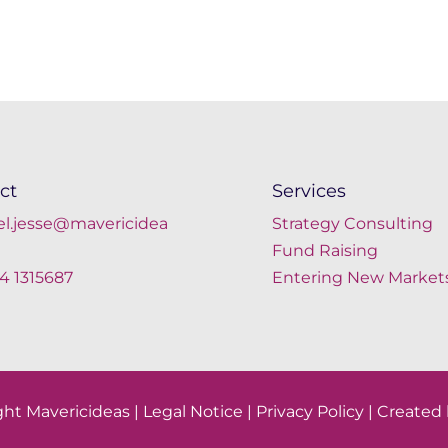
ct
Services
l.jesse@mavericidea
Strategy Consulting
Fund Raising
4 1315687
Entering New Market
ht Mavericideas |
Legal Notice
|
Privacy Policy
|
Created 