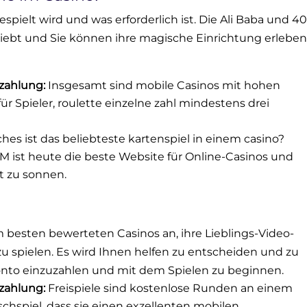
spielt wird und was erforderlich ist. Die Ali Baba und 4
liebt und Sie können ihre magische Einrichtung erleben
zahlung:
Insgesamt sind mobile Casinos mit hohen
ür Spieler, roulette einzelne zahl mindestens drei
hes ist das beliebteste kartenspiel in einem casino?
ist heute die beste Website für Online-Casinos und
t zu sonnen.
m besten bewerteten Casinos an, ihre Lieblings-Video-
zu spielen. Es wird Ihnen helfen zu entscheiden und zu
-Konto einzuzahlen und mit dem Spielen zu beginnen.
zahlung:
Freispiele sind kostenlose Runden an einem
hspiel, dass sie einen exzellenten mobilen