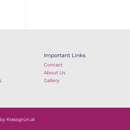
Important Links
Contact
About Us
s
Gallery
by Krassgrün.at