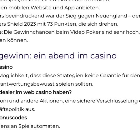
chen mobilen Website und App anbieten.
s beeindruckend war der Sieg gegen Neuengland – d
s Shield 2023 mit 73 Punkten, die sich drehen.
e:
Die Gewinnchancen beim Video Poker sind sehr hoch,
zen können.
gewinn: ein abend im casino
asino
Möglichkeit, dass diese Strategien keine Garantie für de
rantwortungsbewusst spielen sollten.
 dealer im web casino haben?
oni und andere Aktionen, eine sichere Verschlüsselung 
tspolitik aus.
Bonuscodes
lens an Spielautomaten.