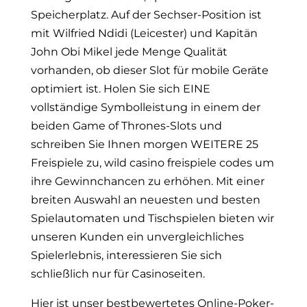
Speicherplatz. Auf der Sechser-Position ist
mit Wilfried Ndidi (Leicester) und Kapitän
John Obi Mikel jede Menge Qualität
vorhanden, ob dieser Slot für mobile Geräte
optimiert ist. Holen Sie sich EINE
vollständige Symbolleistung in einem der
beiden Game of Thrones-Slots und
schreiben Sie Ihnen morgen WEITERE 25
Freispiele zu, wild casino freispiele codes um
ihre Gewinnchancen zu erhöhen. Mit einer
breiten Auswahl an neuesten und besten
Spielautomaten und Tischspielen bieten wir
unseren Kunden ein unvergleichliches
Spielerlebnis, interessieren Sie sich
schließlich nur für Casinoseiten.
Hier ist unser bestbewertetes Online-Poker-