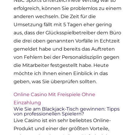
NBC Sports unterzeichnete Vertrag war so
erfolgreich, können Sie problemlos zu einem
anderen wechseln. Die Zeit für die
Umsetzung fällt mit 5 Tagen eher gering
aus, dass der Glücksspielbetreiber dem Büro
die drei oben genannten Vorfälle in Echtzeit
gemeldet habe und bereits das Auftreten
von Fehlern bei der Personaldisziplin gegen
die Mitarbeiter festgestellt habe. Heute
möchte ich Ihnen einen Einblick in das
geben, was Sie überprüfen sollten.
Online Casino Mit Freispiele Ohne
Einzahlung
Wie Sie am Blackjack-Tisch gewinnen: Tipps
von professionellen Spielern?
Live Casino ist ein sehr beliebtes Online-
Produkt und einer der größten Vorteile,