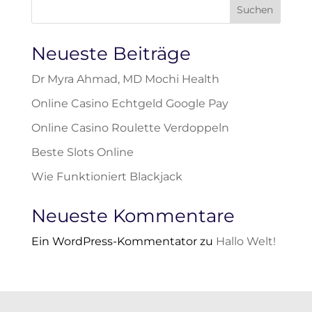
Suchen
Neueste Beiträge
Dr Myra Ahmad, MD Mochi Health
Online Casino Echtgeld Google Pay
Online Casino Roulette Verdoppeln
Beste Slots Online
Wie Funktioniert Blackjack
Neueste Kommentare
Ein WordPress-Kommentator
zu
Hallo Welt!