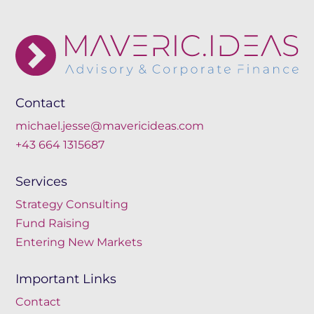
Contact
michael.jesse@mavericideas.com
+43 664 1315687
Services
Strategy Consulting
Fund Raising
Entering New Markets
Important Links
Contact