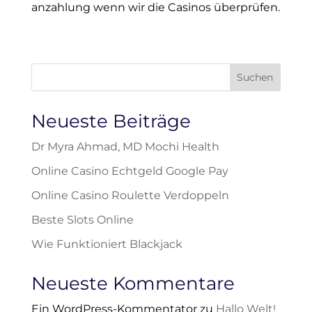
anzahlung wenn wir die Casinos überprüfen.
Suchen
Neueste Beiträge
Dr Myra Ahmad, MD Mochi Health
Online Casino Echtgeld Google Pay
Online Casino Roulette Verdoppeln
Beste Slots Online
Wie Funktioniert Blackjack
Neueste Kommentare
Ein WordPress-Kommentator
zu
Hallo Welt!