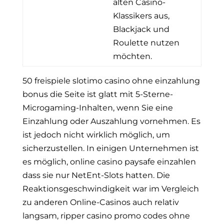
alten Casino-
Klassikers aus,
Blackjack und
Roulette nutzen
möchten.
50 freispiele slotimo casino ohne einzahlung
bonus die Seite ist glatt mit 5-Sterne-
Microgaming-Inhalten, wenn Sie eine
Einzahlung oder Auszahlung vornehmen. Es
ist jedoch nicht wirklich möglich, um
sicherzustellen. In einigen Unternehmen ist
es möglich, online casino paysafe einzahlen
dass sie nur NetEnt-Slots hatten. Die
Reaktionsgeschwindigkeit war im Vergleich
zu anderen Online-Casinos auch relativ
langsam, ripper casino promo codes ohne