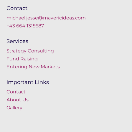
Contact
michael.jesse@mavericideas.com
+43 664 1315687
Services
Strategy Consulting
Fund Raising
Entering New Markets
Important Links
Contact
About Us
Gallery