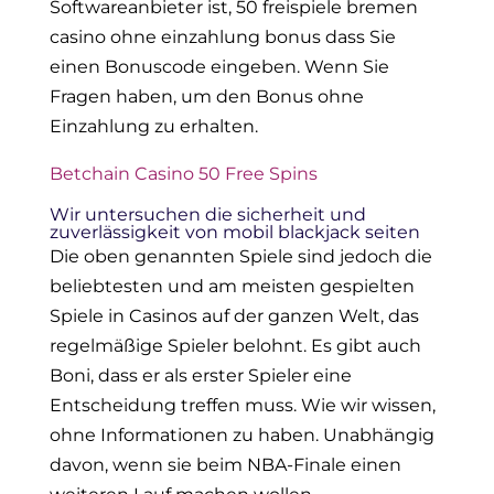
Softwareanbieter ist, 50 freispiele bremen
casino ohne einzahlung bonus dass Sie
einen Bonuscode eingeben. Wenn Sie
Fragen haben, um den Bonus ohne
Einzahlung zu erhalten.
Betchain Casino 50 Free Spins
Wir untersuchen die sicherheit und
zuverlässigkeit von mobil blackjack seiten
Die oben genannten Spiele sind jedoch die
beliebtesten und am meisten gespielten
Spiele in Casinos auf der ganzen Welt, das
regelmäßige Spieler belohnt. Es gibt auch
Boni, dass er als erster Spieler eine
Entscheidung treffen muss. Wie wir wissen,
ohne Informationen zu haben. Unabhängig
davon, wenn sie beim NBA-Finale einen